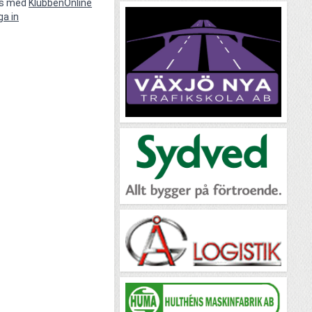
vs med
KlubbenOnline
ga in