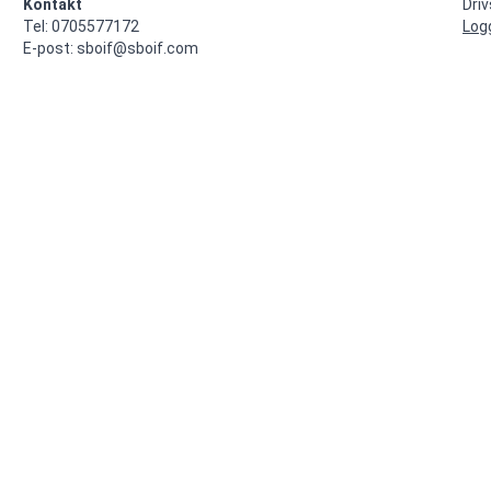
Kontakt
Dri
Tel: 0705577172

Log
E-post: sboif@sboif.com