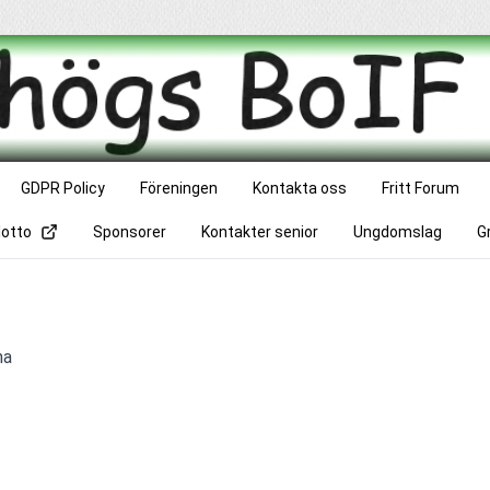
GDPR Policy
Föreningen
Kontakta oss
Fritt Forum
lotto
Sponsorer
Kontakter senior
Ungdomslag
G
na