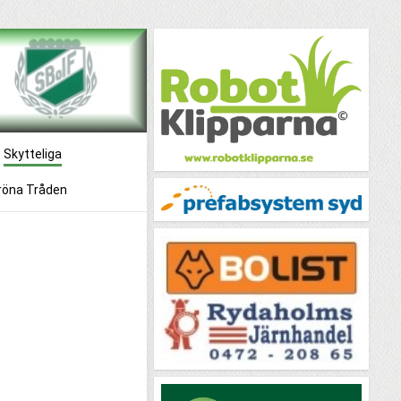
Skytteliga
röna Tråden