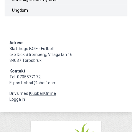
Ungdom
Adress
Slätthögs BOIF - Fotboll

c/o Dick Strömberg, Villagatan 16

34037 Torpsbruk
Kontakt
Tel: 0705577172

E-post: sboif@sboif.com
Drivs med
KlubbenOnline
Logga in