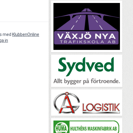
vs med
KlubbenOnline
ga in