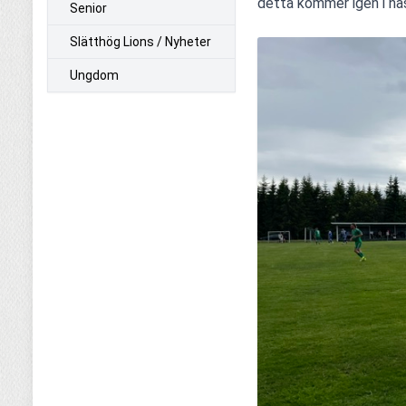
detta kommer igen i nä
Senior
Slätthög Lions / Nyheter
Ungdom