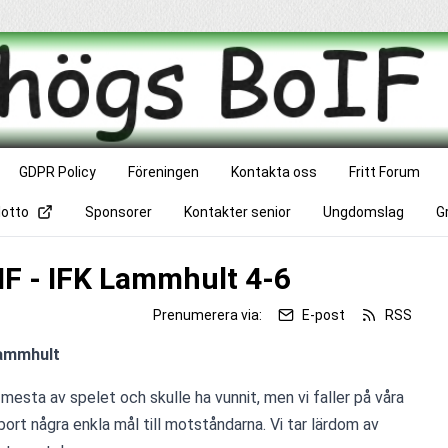
GDPR Policy
Föreningen
Kontakta oss
Fritt Forum
lotto
Sponsorer
Kontakter senior
Ungdomslag
G
IF - IFK Lammhult 4-6
Prenumerera via:
E-post
RSS
ammhult
mesta av spelet och skulle ha vunnit, men vi faller på våra 
ort några enkla mål till motståndarna. Vi tar lärdom av 