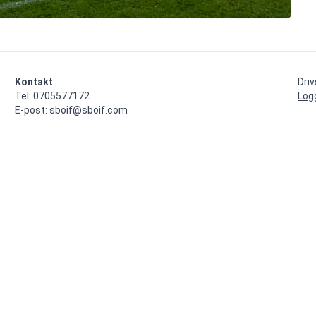
Kontakt
Dri
Tel: 0705577172

Log
E-post: sboif@sboif.com